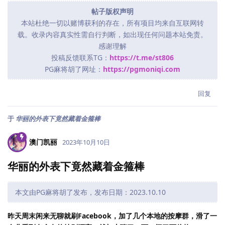
帖子版权声明
本站杜绝一切以赌博获利的存在，所有项目均来自互联网转
载。收录内容真实性需自行判断，如出现任何问题本站免责。
感谢理解
投稿反馈联系TG：
https://t.me/st806
PG麻将胡了网址：
https://pgmoniqi.com
回复
于
华丽的外表下竟然藏着金箍棒
澳门凯丽
2023年10月10日
华丽的外表下竟然藏着金箍棒
本文由PG麻将胡了发布，发布日期：2023.10.10
昨天周末闲来无聊就刷Facebook，加了几个本地的按摩群，滑了一