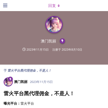
回复
澳门凯丽
2023年11月15日
注册于
2023年8月10日
于
雷火平台黑代理佣金，不是人！
澳门凯丽
2023年11月15日
雷火平台黑代理佣金，不是人！
曝光平台：
雷火平台