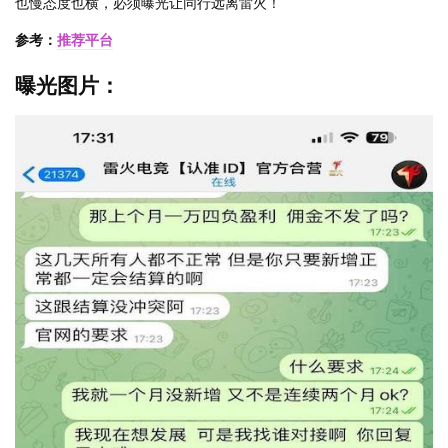
也慢态度也横，必须曝光让同行远离雷火！
参考：
推荐平台
曝光图片：