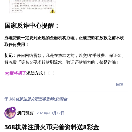
国家反诈中心提醒：
办理贷款一定要到正规的金融机构办理，正规贷款在放款之前不收
取任何费用！
切记：
任何网络贷款，凡是在放款之前，以交纳“手续费、保证金、
解冻费〞等名义要求转款刷流水、验证还款能力的，都是诈骗！
pg麻将胡了
求助方式！！！
回复
于
368棋牌注册火币完善资料送8彩金
澳门凯丽
2023年10月17日
368棋牌注册火币完善资料送8彩金