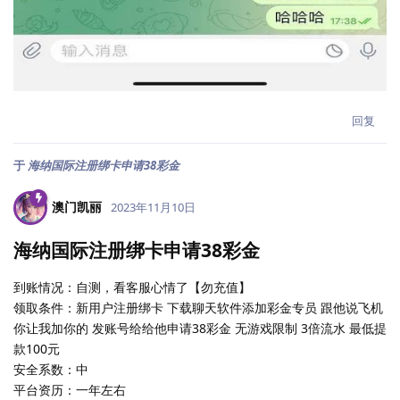
回复
于
海纳国际注册绑卡申请38彩金
澳门凯丽
2023年11月10日
海纳国际注册绑卡申请38彩金
到账情况：自测，看客服心情了【勿充值】
领取条件：新用户注册绑卡 下载聊天软件添加彩金专员 跟他说飞机
你让我加你的 发账号给给他申请38彩金 无游戏限制 3倍流水 最低提
款100元
安全系数：中
平台资历：一年左右