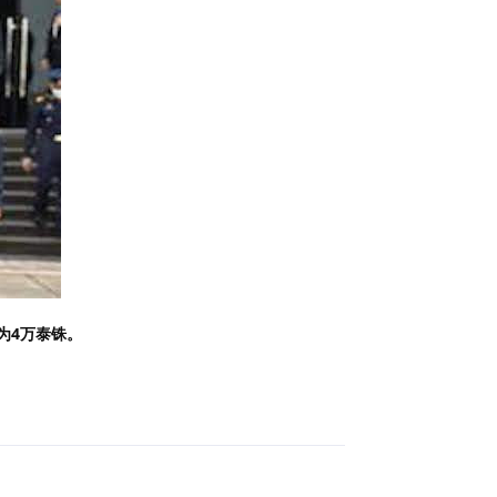
为4万泰铢。
回复