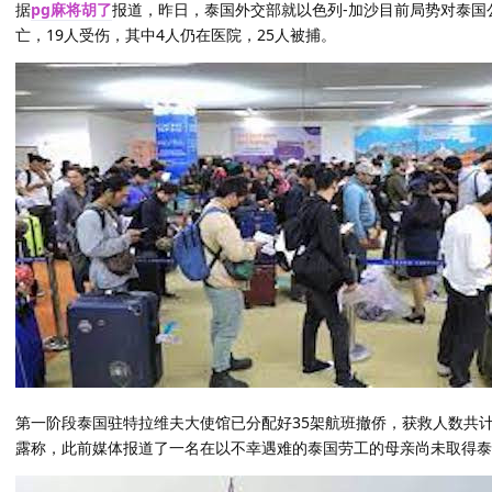
据
pg麻将胡了
报道，昨日，泰国外交部就以色列-加沙目前局势对泰国
亡，19人受伤，其中4人仍在医院，25人被捕。
第一阶段泰国驻特拉维夫大使馆已分配好35架航班撤侨，获救人数共计
露称，此前媒体报道了一名在以不幸遇难的泰国劳工的母亲尚未取得泰