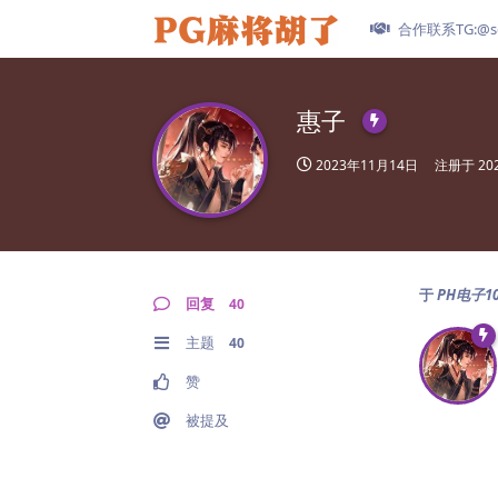
合作联系TG:@se
惠子
2023年11月14日
注册于
20
于
PH电子1
回复
40
主题
40
赞
被提及