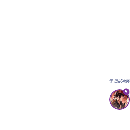
于
巴以冲突