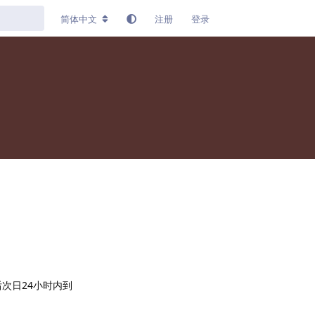
简体中文
注册
登录
后次日24小时内到