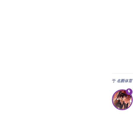
于
名爵体育