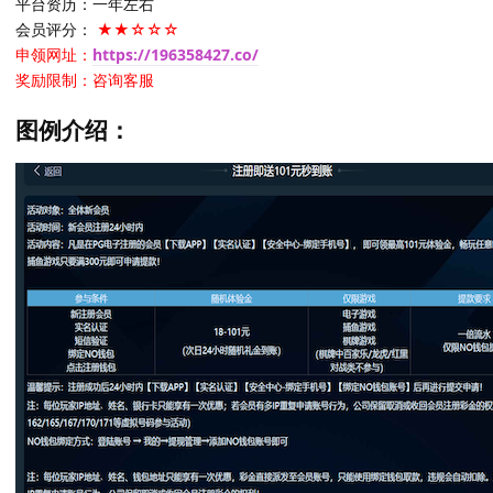
平台资历：一年左右
会员评分：
★★☆☆☆
申领网址：
https://196358427.co/
奖励限制：咨询客服
图例介绍：