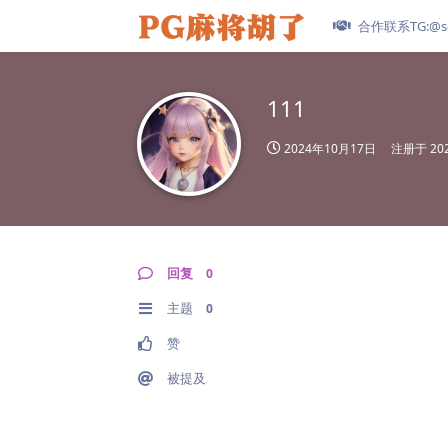
合作联系TG:@se
111
2024年10月17日
注册于
20
回复
0
主题
0
赞
被提及