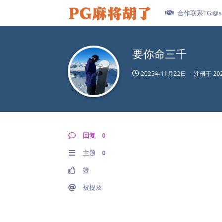
合作联系TG:@se
要你命三千
2025年11月22日
注册于
20
回复
0
主题
0
赞
被提及