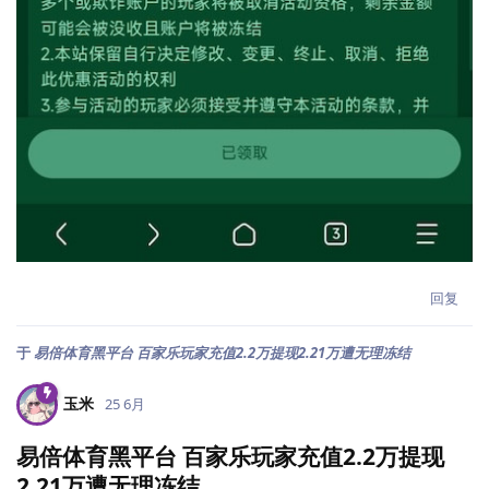
回复
于
易倍体育黑平台 百家乐玩家充值2.2万提现2.21万遭无理冻结
玉米
25 6月
易倍体育黑平台 百家乐玩家充值2.2万提现
2.21万遭无理冻结