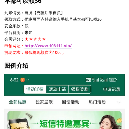
本都可以领36
到账情况：自测【充值后果自负】
领取方式：优惠页面点特邀输入手机号基本都可以领36
安全系数：低
平台资历：未知
会员评分：
★☆☆☆☆
申领网址：
http://www.108111.vip/
提现要求：最低提现额度为100元
图例介绍