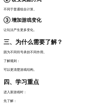
不同于普通组合计算。
③ 增加游戏变化
让玩法产生更多变化。
三、为什么需要了解？
因为不同符号承担不同作用。
了解规则：
可以更清楚游戏结构。
四、学习重点
进入新游戏时：
先了解：