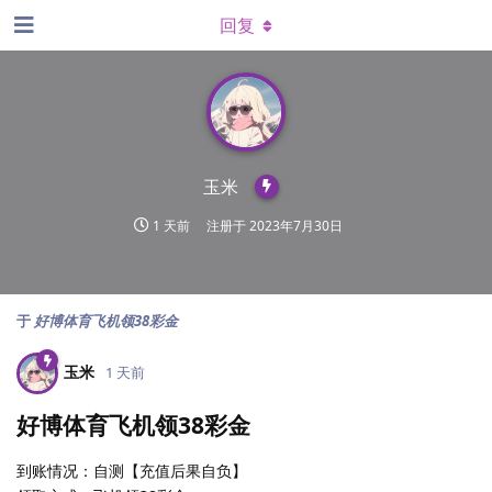
回复
玉米
1 天前
注册于
2023年7月30日
于
好博体育飞机领38彩金
玉米
1 天前
好博体育飞机领38彩金
到账情况：自测【充值后果自负】