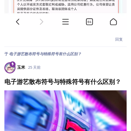
回复
于
电子游艺散布符号与特殊符号有什么区别？
玉米
25 天前
电子游艺散布符号与特殊符号有什么区别？