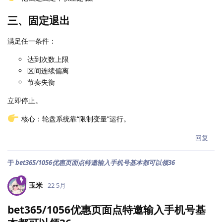
三、固定退出
满足任一条件：
达到次数上限
区间连续偏离
节奏失衡
立即停止。
核心：轮盘系统靠“限制变量”运行。
回复
于
bet365/1056优惠页面点特邀输入手机号基本都可以领36
玉米
22 5月
bet365/1056优惠页面点特邀输入手机号基