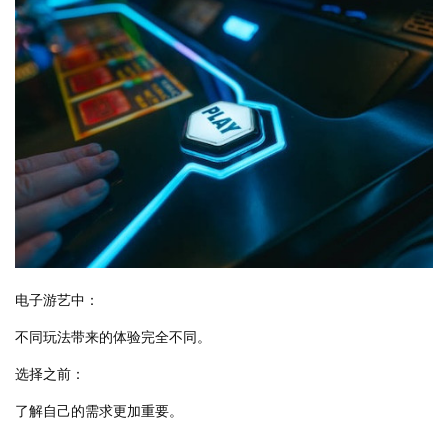
电子游艺中：
不同玩法带来的体验完全不同。
选择之前：
了解自己的需求更加重要。