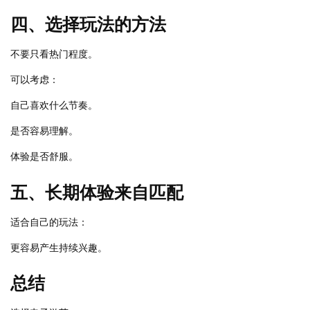
四、选择玩法的方法
不要只看热门程度。
可以考虑：
自己喜欢什么节奏。
是否容易理解。
体验是否舒服。
五、长期体验来自匹配
适合自己的玩法：
更容易产生持续兴趣。
总结