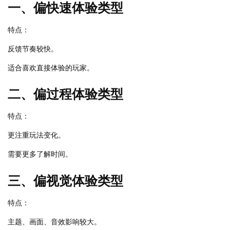
一、偏快速体验类型
特点：
反馈节奏较快。
适合喜欢直接体验的玩家。
二、偏过程体验类型
特点：
更注重玩法变化。
需要更多了解时间。
三、偏视觉体验类型
特点：
主题、画面、音效影响较大。