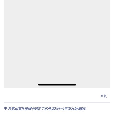
回复
于
乐竟体育注册绑卡绑定手机号福利中心里面自助领取8