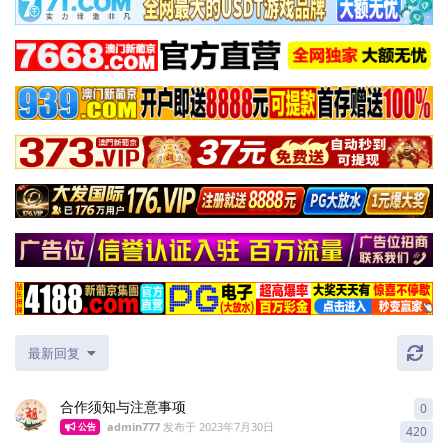
最新回复
合作须知与注意事项
0
0
条
admin777
发布于
2023年7月30日
公告
420