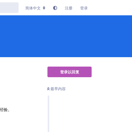
简体中文
注册
登录
登录以回复
最早内容
经验。