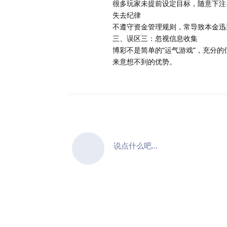
很多玩家未提前设定目标，随意下注
失去纪律
不遵守资金管理规则，常导致本金迅
三、误区三：忽视信息收集
博彩不是简单的“运气游戏”，充分
来意想不到的优势。
说点什么吧...