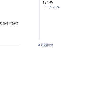
1
/
1
条
十一月 2024
气条件可能带
回复
最新回复