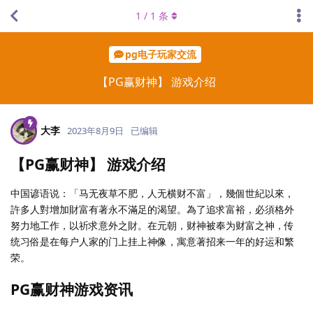
1
/
1
条
pg电子玩家交流
【PG赢财神】 游戏介绍
大李
2023年8月9日
已编辑
【PG赢财神】 游戏介绍
中国谚语说：「马无夜草不肥，人无横财不富」，幾個世紀以來，
許多人對增加財富有著永不滿足的渴望。為了追求富裕，必須格外
努力地工作，以祈求意外之財。在元朝，财神被奉为财富之神，传
统习俗是在每户人家的门上挂上神像，寓意著招来一年的好运和繁
荣。
PG赢财神游戏资讯