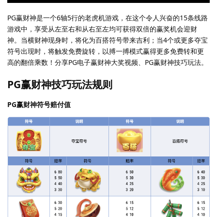
PG赢财神是一个6轴5行的老虎机游戏，在这个令人兴奋的15条线路
游戏中，享受从左至右和从右至左均可获得双倍的赢奖机会迎财
神。当横财神现身时，将化为百搭符号带来吉利；当4个或更多夺宝
符号出现时，将触发免费旋转，以搏一搏模式赢得更多免费转和更
高的翻倍乘数！分享PG电子赢财神大奖视频、PG赢财神技巧玩法。
PG赢财神技巧玩法规则
PG赢财神符号赔付值