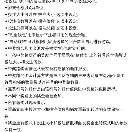
础投注,1到10的投注倍数和0.01到0.60的投注大小。
✦游戏金额以¥为单位。
✦投注大小可以在“投注大小”选项中设定。
✦投注倍数可以在“投注倍数”选项中设定。
✦投注总额可以在“投注总额”选项中设定。
✦“现金钱包”用来显示下注者可用的现金余额。
✦“自动旋转”可以根据玩家所选择的回合数量自动进行游戏。
✦中奖组合和奖金派发是根据“赔付表”进行的。
✦一条中奖路所得的奖励等同于显示在“赔付表”上的符号赔付值乘以
投注大小和投注倍数。
✦中奖路奖金按照从最左至右卷轴的顺序派发。
✦中奖路的奖金计算方式是按照从卷轴的最左边到最右边,每个赢奖
符号相邻的数目乘以该符号的中奖路数目。
✦赢奖符号的赔付是由该符号的赔付值乘以中奖路的数目所得。
✦不同中奖路上的奖金会被叠加。
✦所有赢奖以现金显示。
✦重新旋转中投注大小和投注倍数和触发重新旋转时的参数保持一
致。
✦奖金重转模式中投注大小和投注倍数和触发奖金重转模式时的参数
保持一致。