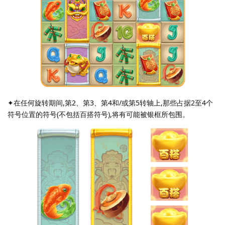
✦在任何旋转期间,第2、第3、第4和/或第5转轴上,那些占据2至4个
符号位置的符号(不包括百搭符号),将有可能被银框所包围。