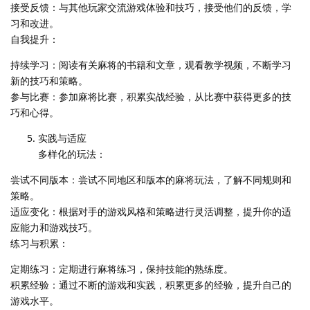
接受反馈：与其他玩家交流游戏体验和技巧，接受他们的反馈，学
习和改进。
自我提升：
持续学习：阅读有关麻将的书籍和文章，观看教学视频，不断学习
新的技巧和策略。
参与比赛：参加麻将比赛，积累实战经验，从比赛中获得更多的技
巧和心得。
实践与适应
多样化的玩法：
尝试不同版本：尝试不同地区和版本的麻将玩法，了解不同规则和
策略。
适应变化：根据对手的游戏风格和策略进行灵活调整，提升你的适
应能力和游戏技巧。
练习与积累：
定期练习：定期进行麻将练习，保持技能的熟练度。
积累经验：通过不断的游戏和实践，积累更多的经验，提升自己的
游戏水平。