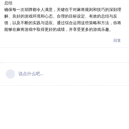
总结
确保每一次胡牌都令人满意，关键在于对麻将规则和技巧的深刻理
解、良好的游戏环境和心态、合理的目标设定、有效的总结与反
馈，以及不断的实践与适应。通过综合运用这些策略和方法，你将
能够在麻将游戏中取得更好的成绩，并享受更多的游戏乐趣。
回复
说点什么吧...