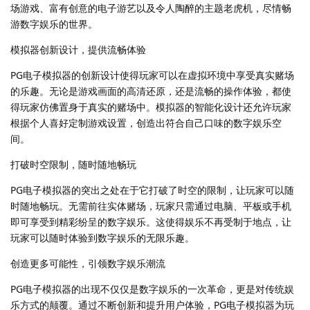
场游戏、富有创意的电子游艺以及令人陶醉的主题老虎机，尽情畅
游数字娱乐的世界。
模拟器创新设计，提供流畅体验
PG电子模拟器的创新设计使得玩家可以在虚拟环境中享受真实赌场
的乐趣。无论是游戏画面的高清还原，还是流畅的操作体验，都使
得玩家仿佛置身于真实的赌场中。模拟器的智能化设计还允许玩家
根据个人喜好定制游戏设置，创造出符合自己口味的数字娱乐空
间。
打破时空限制，随时随地畅玩
PG电子模拟器的突出之处在于它打破了时空的限制，让玩家可以随
时随地畅玩。无需前往实体赌场，玩家只需通过电脑、平板或手机
即可享受到精彩纷呈的数字娱乐。这使得娱乐不再受制于地点，让
玩家可以随时体验到数字娱乐的无限乐趣。
创造更多可能性，引领数字娱乐潮流
PG电子模拟器的出现不仅仅是数字娱乐的一次革命，更是对传统娱
乐方式的颠覆。通过不断创新和提升用户体验，PG电子模拟器为玩