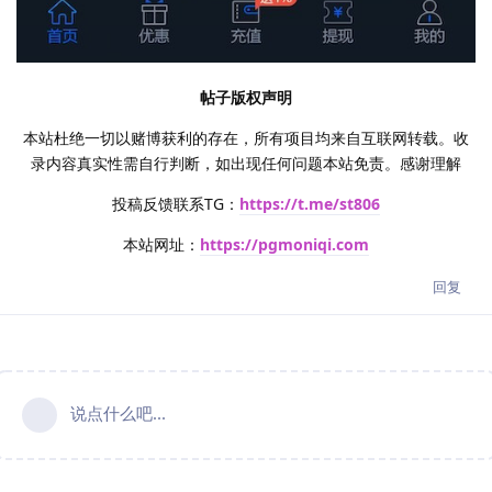
帖子版权声明
本站杜绝一切以赌博获利的存在，所有项目均来自互联网转载。收
录内容真实性需自行判断，如出现任何问题本站免责。感谢理解
投稿反馈联系TG：
https://t.me/st806
本站网址：
https://pgmoniqi.com
回复
说点什么吧...