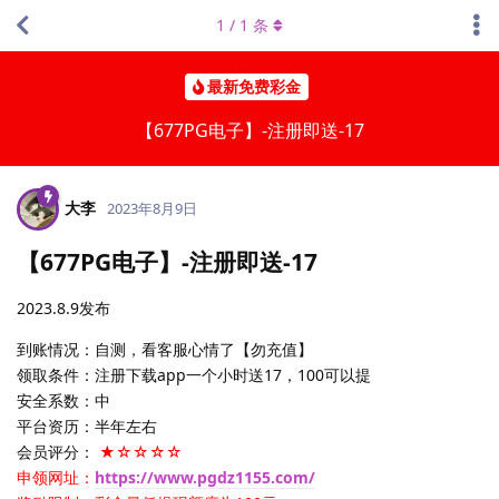
1
/
1
条
最新免费彩金
【677PG电子】-注册即送-17
大李
2023年8月9日
【677PG电子】-注册即送-17
2023.8.9发布
到账情况：自测，看客服心情了【勿充值】
领取条件：注册下载app一个小时送17，100可以提
安全系数：中
平台资历：半年左右
会员评分：
★☆☆☆☆
申领网址：
https://www.pgdz1155.com/