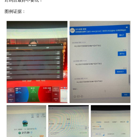
图例证据：