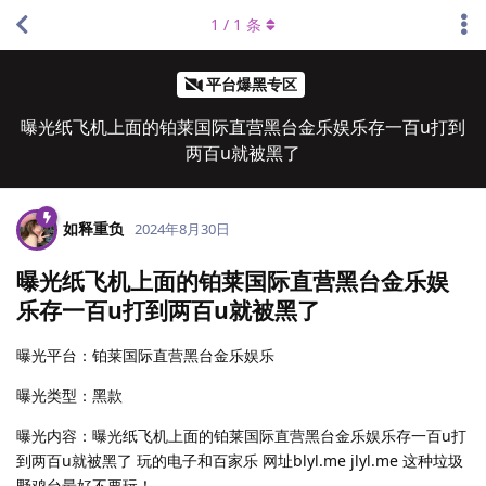
1
/
1
条
平台爆黑专区
曝光纸飞机上面的铂莱国际直营黑台金乐娱乐存一百u打到
两百u就被黑了
如释重负
2024年8月30日
曝光纸飞机上面的铂莱国际直营黑台金乐娱
乐存一百u打到两百u就被黑了
曝光平台：铂莱国际直营黑台金乐娱乐
曝光类型：黑款
曝光内容：曝光纸飞机上面的铂莱国际直营黑台金乐娱乐存一百u打
到两百u就被黑了 玩的电子和百家乐 网址blyl.me jlyl.me 这种垃圾
野鸡台最好不要玩！