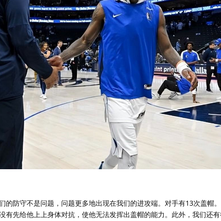
们的防守不是问题，问题更多地出现在我们的进攻端。对手有13次盖帽
没有先给他上上身体对抗，使他无法发挥出盖帽的能力。此外，我们还有