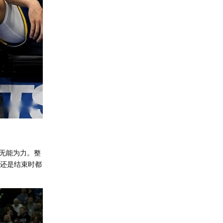
无能为力。整
始还是结束时都