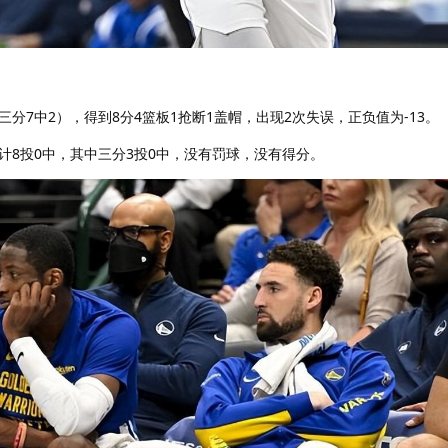
（三分7中2），得到8分4篮板1抢断1盖帽，出现2次失误，正负值为-13。
计8投0中，其中三分3投0中，没有罚球，没有得分。