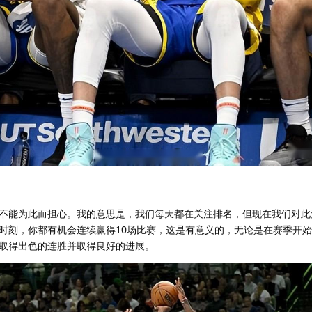
不能为此而担心。我的意思是，我们每天都在关注排名，但现在我们对此
时刻，你都有机会连续赢得10场比赛，这是有意义的，无论是在赛季开
取得出色的连胜并取得良好的进展。