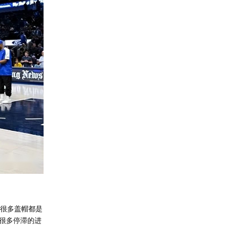
。很多盖帽都是
很多停滞的进