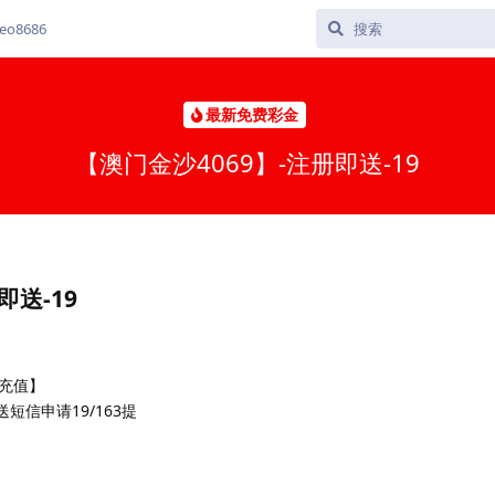
o8686
最新免费彩金
【澳门金沙4069】-注册即送-19
即送-19
充值】
短信申请19/163提