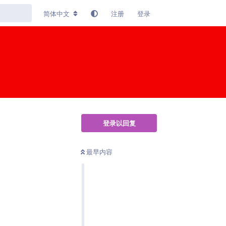
简体中文
注册
登录
登录以回复
最早内容