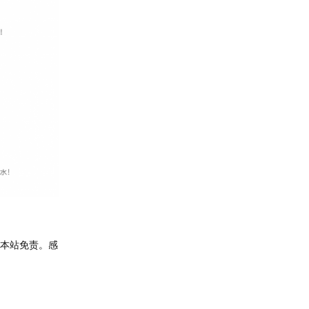
本站免责。感