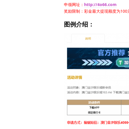
申领网址：
http://4o66.com
奖励限制：彩金最大提现额度为100
图例介绍：