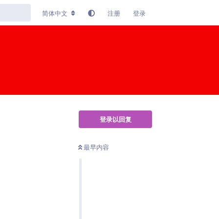
简体中文
注册
登录
登录以回复
最早内容