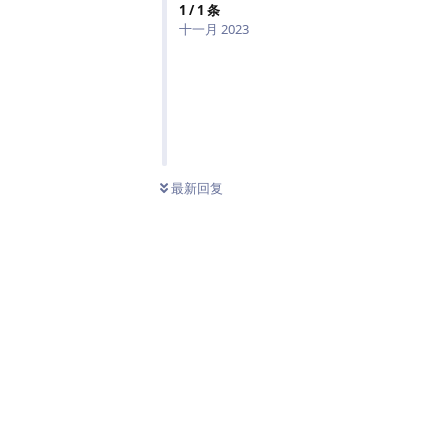
1
/
1
条
十一月 2023
最新回复