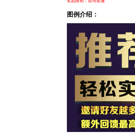
奖励限制：咨询客服
图例介绍：