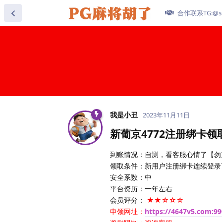
合作联系TG:@se
我是小丑
2023年11月11日
新葡京4772注册绑卡领
到账情况：自测，看客服心情了【勿
领取条件：新用户注册绑卡连续登录7
安全系数：中
平台资历：一年左右
会员评分：
★★☆☆☆
申领网址：
https://4647v5.com:99