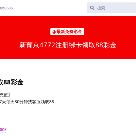
o8686
最新免费彩金
新葡京4772注册绑卡领取88彩金
取88彩金
充值】
天每天30分钟找客服领取88
00/