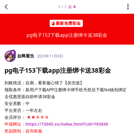
1
/
1
条
最新免费彩金
pg电子153下载app注册绑卡送38彩金
如释重负
2023年11月8日
pg电子153下载app注册绑卡送38彩金
到账情况：自测，看客服心情了【勿充值】
领取条件：新用户下载APP注册绑卡绑手机号然后下载No钱包绑定
去优惠里面自助申请38彩金
安全系数：中
平台资历：一年左右
会员评分：
★★☆☆☆
申领网址：
https://73045.co/index.html?cid=783845
奖励限制：咨询客服