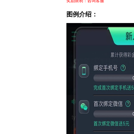
奖励限制：咨询客服
图例介绍：