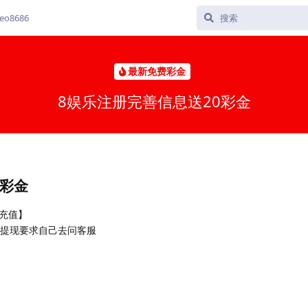
o8686
最新免费彩金
8娱乐注册完善信息送20彩金
0彩金
充值】
，提现要求自己去问客服