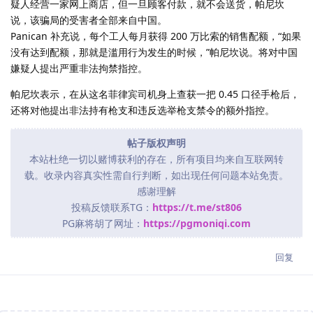
疑人经营一家网上商店，但一旦顾客付款，就不会送货，帕尼坎
说，该骗局的受害者全部来自中国。
Panican 补充说，每个工人每月获得 200 万比索的销售配额，“如果
没有达到配额，那就是滥用行为发生的时候，”帕尼坎说。将对中国
嫌疑人提出严重非法拘禁指控。
帕尼坎表示，在从这名菲律宾司机身上查获一把 0.45 口径手枪后，
还将对他提出非法持有枪支和违反选举枪支禁令的额外指控。
帖子版权声明
本站杜绝一切以赌博获利的存在，所有项目均来自互联网转
载。收录内容真实性需自行判断，如出现任何问题本站免责。
感谢理解
投稿反馈联系TG：
https://t.me/st806
PG麻将胡了网址：
https://pgmoniqi.com
回复