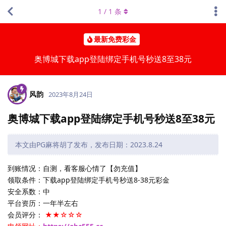
1
/
1
条
最新免费彩金
奥博城下载app登陆绑定手机号秒送8至38元
风韵
2023年8月24日
奥博城下载app登陆绑定手机号秒送8至38元
本文由PG麻将胡了发布，发布日期：2023.8.24
到账情况：自测，看客服心情了【勿充值】
领取条件：下载app登陆绑定手机号秒送8-38元彩金
安全系数：中
平台资历：一年半左右
会员评分：
★★☆☆☆