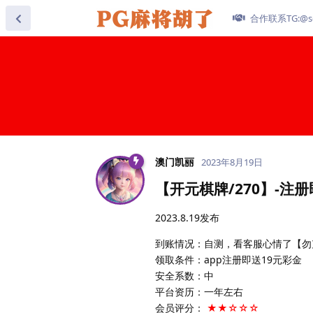
合作联系TG:@se
澳门凯丽
2023年8月19日
【开元棋牌/270】-注册
2023.8.19发布
到账情况：自测，看客服心情了【勿
领取条件：app注册即送19元彩金
安全系数：中
平台资历：一年左右
会员评分：
★★☆☆☆