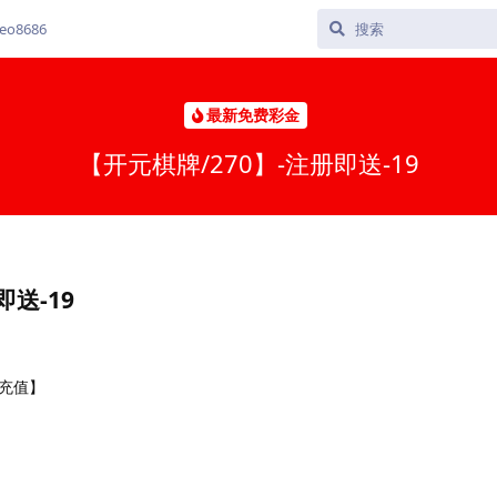
o8686
最新免费彩金
【开元棋牌/270】-注册即送-19
即送-19
充值】