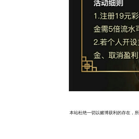
本站杜绝一切以赌博获利的存在，所