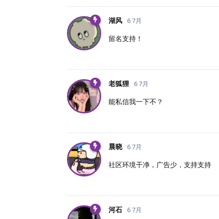
湖风
6 7月
留名支持！
老狐狸
6 7月
能私信我一下不？
晨晓
6 7月
社区环境干净，广告少，支持支持
河石
6 7月