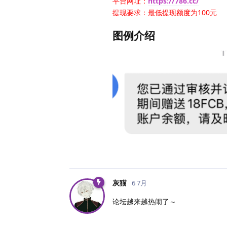
平台网址：
https://786.cc/
提现要求：最低提现额度为100元
图例介绍
灰猫
6 7月
论坛越来越热闹了～