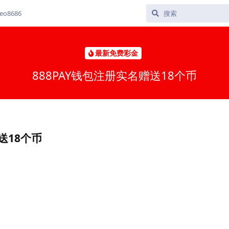
o8686
最新免费彩金
888PAY钱包注册实名赠送18个币
送18个币