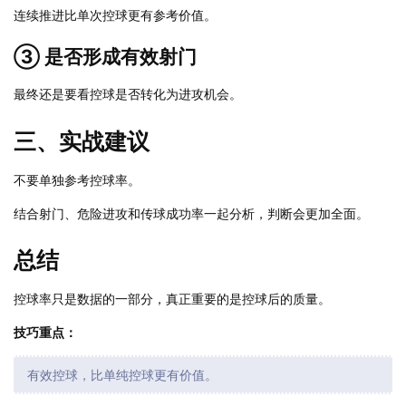
连续推进比单次控球更有参考价值。
③ 是否形成有效射门
最终还是要看控球是否转化为进攻机会。
三、实战建议
不要单独参考控球率。
结合射门、危险进攻和传球成功率一起分析，判断会更加全面。
总结
控球率只是数据的一部分，真正重要的是控球后的质量。
技巧重点：
有效控球，比单纯控球更有价值。