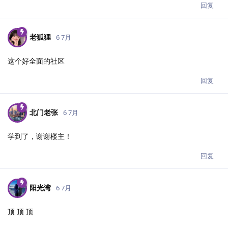
回复
老狐狸
6 7月
这个好全面的社区
回复
北门老张
6 7月
学到了，谢谢楼主！
回复
阳光湾
6 7月
顶 顶 顶