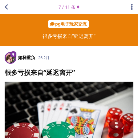
7
/
11
条
pg电子玩家交流
很多亏损来自“延迟离开”
如释重负
26 2月
很多亏损来自“延迟离开”