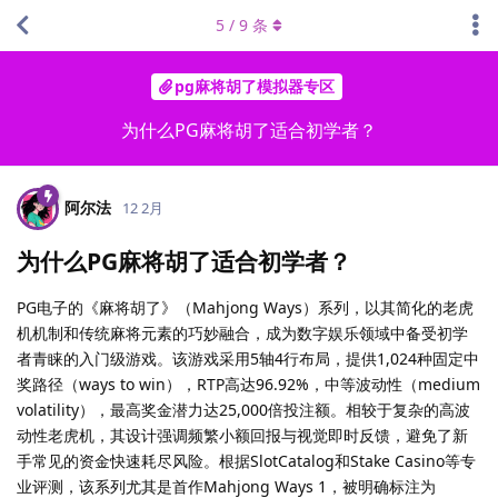
5
/
9
条
pg麻将胡了模拟器专区
为什么PG麻将胡了适合初学者？
阿尔法
12 2月
为什么PG麻将胡了适合初学者？
PG电子的《麻将胡了》（Mahjong Ways）系列，以其简化的老虎
机机制和传统麻将元素的巧妙融合，成为数字娱乐领域中备受初学
者青睐的入门级游戏。该游戏采用5轴4行布局，提供1,024种固定中
奖路径（ways to win），RTP高达96.92%，中等波动性（medium
volatility），最高奖金潜力达25,000倍投注额。相较于复杂的高波
动性老虎机，其设计强调频繁小额回报与视觉即时反馈，避免了新
手常见的资金快速耗尽风险。根据SlotCatalog和Stake Casino等专
业评测，该系列尤其是首作Mahjong Ways 1，被明确标注为