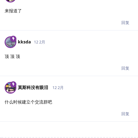
来报道了
回复
kksda
12 2月
顶 顶 顶
回复
莫斯科没有眼泪
12 2月
什么时候建立个交流群吧
回复