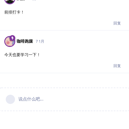
前排打卡！
回复
咖啡跑腿
7 1月
今天也要学习一下！
回复
说点什么吧...