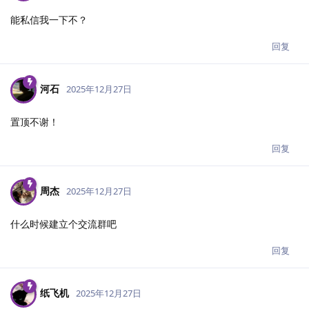
能私信我一下不？
回复
河石
2025年12月27日
置顶不谢！
回复
周杰
2025年12月27日
什么时候建立个交流群吧
回复
纸飞机
2025年12月27日