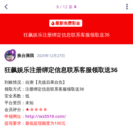
8
/
12
条
最新免费彩金
狂飙娱乐注册绑定信息联系客服领取送36
换台滴我
2025年12月27日
狂飙娱乐注册绑定信息联系客服领取送36
到账情况：自测【充值后果自负】
领取方式：注册绑定信息联系客服领取送36
安全系数：低
平台资历：未知
会员评分：
★☆☆☆☆
申领网址：
http://wz5519.com/
提现要求：最低提现额度为100元