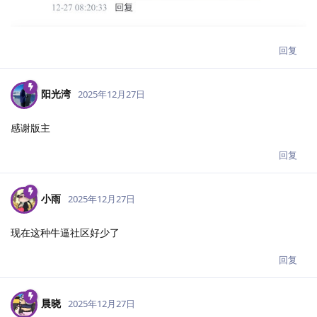
回复
阳光湾
2025年12月27日
感谢版主
回复
小雨
2025年12月27日
现在这种牛逼社区好少了
回复
晨晓
2025年12月27日