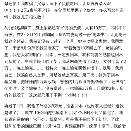
母还债！我欺骗了父母，留下了负债尾巴，让我再再踏入深
渊！！！2天2夜的不合眼，在父母那里睡了个好觉，多么可悲的亲
情，我这儿子很失败！
8月份我辞职了，身上依然还有10万的负债，只有10万了。可我不知
悔改。在2～8月的工作期间，我给前妻写过一份“离婚书”，让她离开
我这个赌徒。我前妻没有，过了一个月，她主动提出离婚，我同意
了。于是8月份辞职我回老家了，带着负债10万回去了。赌徒的思
想，我想大家都明白，回本，一定要回本。我和前妻的感情也回不
到从前了。中秋节晚上吵了架，我从网商贷借了20万，支付宝套了2
万，一晚上输完。。。我特么一晚上输完啊我奔溃了，我哭，我扇
自己，我骗自己只是梦，可是这就是真实。第二天，我为了回本，
骗父母，把妹妹的5万嫁妆钱，爸爸的1万粮食补贴钱领了，还没有1
个小时，又全输完了。没有赢过，一把输赢3万多，只需要2把，所
有的钱没了，这次就只用了不到1个小时！！！
再过了1日，我偷了外婆的3万元，准备回本（也许有人已经知道我
是谁了），就在 10公里的打车路上，我1个小时不到又输完了。我
知道它是假的，它不会让我赢的，可是我还是给予了幻想。至此，
我和前妻的姻缘已断！9月14日，离婚证到手，缘尽！期间，我前妻