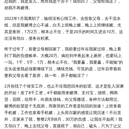
恋我的，我是宠儿，然而我是个弃子！我坦白了，父母给我还了，
劝我不再赌博。
2022年1月我离职了，输得没有心情工作。去投靠父母，去干流水
线，但是我赌博之心不减，白天上班晚上赌，晚上上班继续赌。尤
其是夜班，1万2万，根本止不住，于是20天的时间又进去10万。这
次没有坦白，债务在积累。
终于过年了，前妻父母都回家了，我前妻过年在我家过得，晚上看
到了我的负债账单。大概20万。疯狂到半夜起来上厕所，也要玩上
一玩。1千，5千，1万，根本止不住。“我要赢，我要赢，不能输“的
念头促使我必须要继续下注，继续充钱。可笑的是，过年后带着前
妻和父母去看了新房，就一年，房子都输没了！
2月份找了个保安工作，也止不住我想回本的欲望。这才是坠入深渊
的开始！发了8千工资，4千都能用来赌博。支付宝，借呗，网商
贷，花呗，信用卡，向朋友借钱，向父母撒谎，各种方法都用过。
赌博的欲望是个无底洞，而夜班的工作更是轮回的加速！上班拿着
手机赌，工作也拿着手机赌，上头荷尔蒙的感觉让我沉迷！不出意
外，庄家杀了我，整整2月到8月，30万的负债，让我生不如死！我
又坦白了。晚上去找父母，直接跪下，扇自己，磕头，只为了让父