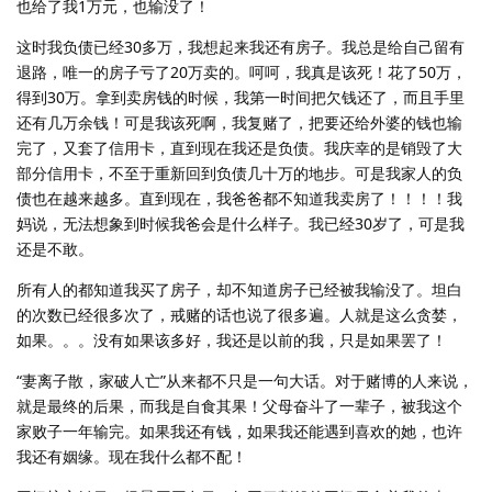
也给了我1万元，也输没了！
这时我负债已经30多万，我想起来我还有房子。我总是给自己留有
退路，唯一的房子亏了20万卖的。呵呵，我真是该死！花了50万，
得到30万。拿到卖房钱的时候，我第一时间把欠钱还了，而且手里
还有几万余钱！可是我该死啊，我复赌了，把要还给外婆的钱也输
完了，又套了信用卡，直到现在我还是负债。我庆幸的是销毁了大
部分信用卡，不至于重新回到负债几十万的地步。可是我家人的负
债也在越来越多。直到现在，我爸爸都不知道我卖房了！！！！我
妈说，无法想象到时候我爸会是什么样子。我已经30岁了，可是我
还是不敢。
所有人的都知道我买了房子，却不知道房子已经被我输没了。坦白
的次数已经很多次了，戒赌的话也说了很多遍。人就是这么贪婪，
如果。。。没有如果该多好，我还是以前的我，只是如果罢了！
“妻离子散，家破人亡”从来都不只是一句大话。对于赌博的人来说，
就是最终的后果，而我是自食其果！父母奋斗了一辈子，被我这个
家败子一年输完。如果我还有钱，如果我还能遇到喜欢的她，也许
我还有姻缘。现在我什么都不配！