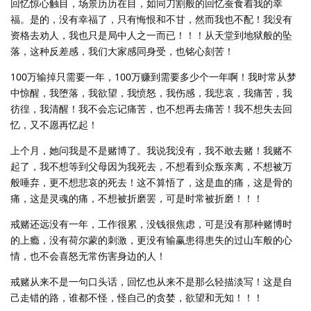
回忆惊心触目，场景历历在目，如同刀割般的回忆蚕食着我的幸
福。是的，没有幸福了，只有悔恨和不甘，然而我也不配！我没有
资格去劝人，我也只是局中人之一而已！！！从天堂到地狱般的坠
落，这种反差感，我们大家感同身受，也铭心刻苦！
100万输掉只需要一年，100万赚到需要多少个一年啊！我时常从梦
中惊醒，我堕落，我欲望，我愤怒，我伤感，我悲哀，我痛苦，我
彷徨，我清醒！我不会忘记痛苦，也不想再去痛苦！我不想失去回
忆，又不愿再忆起！
上个月，她问我是不是赌博了。我说我没有，我不敢去赌！我赌不
起了，我不想等到父母因为我死去，不想看到众叛亲离，不想被万
般唾弃，更不想悲哀的死去！这不算悟了，这是血的痛，这是骨的
痛，这是灵魂的痛，不想被折磨罢，可是时常被折磨！！！
戒赌还远没有一年，工作很累，没钱很焦虑，可是没有那种赌博时
的上瘾，没有荷尔蒙的刺激，更没有输赢患得患失的过山车般的心
情，也不会喜怒无常伤害身边的人！
戒赌从来不是一句口头话，回忆也从来不是那么轻描淡写！这是自
己走错的路，谁都不怪，怪自己的贪婪，欲望和无知！！！