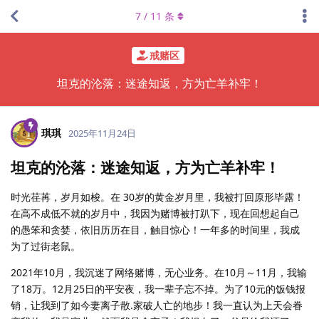
7
/
11
条
戒赌区
坦克的沦落：迷途知返，方为亡羊补牢！
琪琪
2025年11月24日
坦克的沦落：迷途知返，方为亡羊补牢！
时光荏苒，岁月如梭。在 30岁的黄金岁月里，我被打回原形毕露！
在高不成低不就的岁月中，我因为赌博被打趴下，现在回想起自己
的愚笨和贪婪，依旧历历在目，触目惊心！一年多的时间里，我成
为了过街老鼠。
2021年10月，我沉迷了网络赌博，无心业务。在10月～11月，我输
了18万。12月25日的平安夜，我一辈子忘不掉。为了10元的饭钱报
销，让我到了如今妻离子散.家破人亡的地步！我一直认为上天会眷