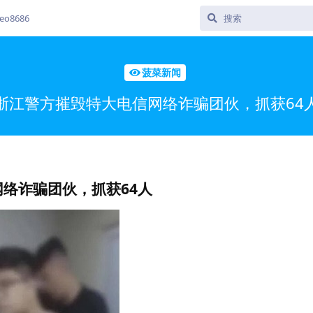
o8686
菠菜新闻
浙江警方摧毁特大电信网络诈骗团伙，抓获64
络诈骗团伙，抓获64人