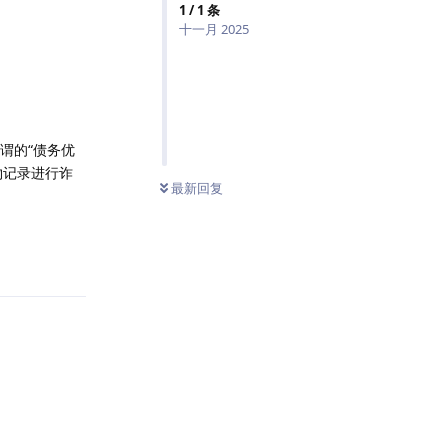
1
/
1
条
十一月 2025
谓的“债务优
物记录进行诈
最新回复
回复