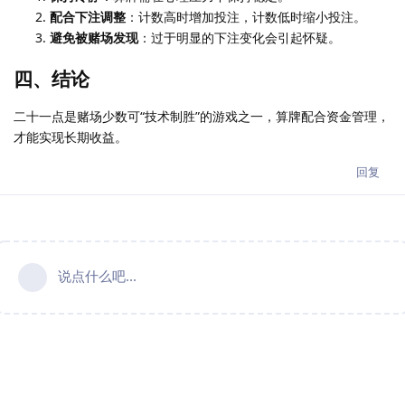
配合下注调整
：计数高时增加投注，计数低时缩小投注。
避免被赌场发现
：过于明显的下注变化会引起怀疑。
四、结论
二十一点是赌场少数可“技术制胜”的游戏之一，算牌配合资金管理，
才能实现长期收益。
回复
说点什么吧...