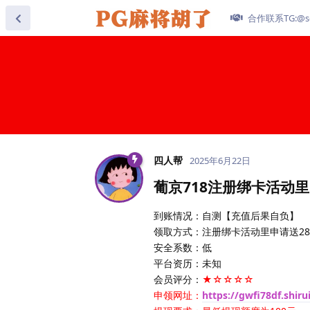
合作联系TG:@se
四人帮
2025年6月22日
葡京718注册绑卡活动里
到账情况：自测【充值后果自负】
领取方式：注册绑卡活动里申请送28
安全系数：低
平台资历：未知
会员评分：
★☆☆☆☆
申领网址：
https://gwfi78df.shir