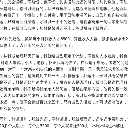
前，怎么说呢，不怨恨，也不怪，其实没能力还的时候，与其烧脑，不如
至是骂我，都可以理解的，我没有拉黑，而是心里记着那笔帐。他起诉我
的身份开了一个微信，和支付宝，用于日常生活周转，自己的账户被法院
题，只有自己能温饱，才可以一个个的还清，电视剧葛东一句话印象深刻
老赖，在我自己心中，那只是暂时还不上，等以后有了我再还。
00块先还他，虽然每个月我收入才5500，算低收入人群，顶多也就拿出2
我也上了，该经历的不该经历的都经历了。
？从我戒赌后那天开始，我就给自己规定了计划，不管别人多着急，我也
来。对别人来说，小人，老赖，反正我听习惯了。在我这个年纪，考虑的问
大病，对于一个对亲人都失信的人而言，真到了那一天，我又该求着谁去
失自己的责任，起码真到了那一天，我很骄傲，我这个儿子可以给父母养
是不还，只是还款的速度慢了点，甭管别人是否理解，我自己是这样理解
还有弟弟啊，我不是说我弟弟人品问题，但是在孝顺方面，他真的很一般
，因为我弟媳妇的缘故，我弟弟言听计从，所以我不指望弟弟能给父母养
多还一点，但不会超过百分之五十，只有自己先活着，才可以还清债务，
那么多的债务。
同的，好说话的，那就先还，不好说话，那就后面还，还多还少看能力，
0多个人以上，每个月5500，每个人就算还500块，不吃不喝也不够还