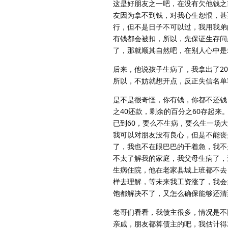
这是好朋友之一吧，在没有欠他钱之
友因为拿不到钱，对我心生怨恨，甚
行，但不是日子不可以过，我用我弟
有钱都会被扣，所以，先保证生存问
了，那就顺其自然吧，在别人心中是
后来，他说孩子生病了，我拿出了20
所以，不妨就想开点，反正失信名单
是不是很奇怪，你有钱，你都不还钱
之40还款，剩余的百分之60存起
已到60，要么不生病，要么生一场
我可以对朋友没有良心，但是不能丧
了，我也不在眼巴巴的干着急，我不
不太了解我的家庭，我父母生病了，
生病住院，他在老家县城上班都不去
样去理解，等未来我工资涨了，我会
饱都解决不了，又怎么确保能够还清
老哥们看看，我债主很多，情况是不
亲戚，朋友都算债主的吧，我估计得2