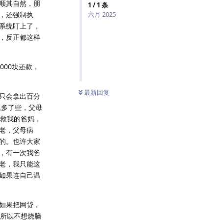
顺其自然，朋
1
/
1
条
，还强制执
六月 2025
系统盯上了，
，反正都这样
000块还款，
最新回复
只会拿出百分
题多了些，父母
救救我的爸妈，
老，父母病
的。也许大家
，有一次我爸
老，我只能这
如果连自己温
如果把网贷，
，所以不想烧脑