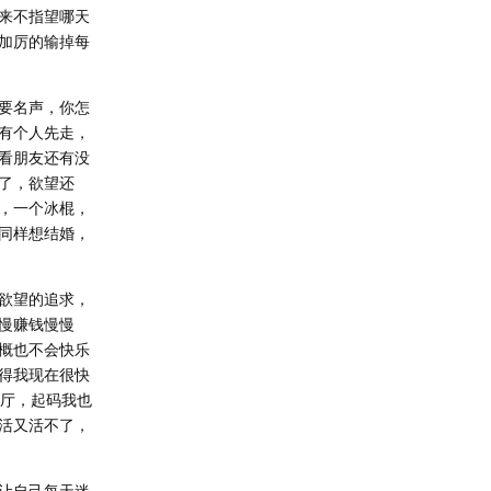
来不指望哪天
加厉的输掉每
要名声，你怎
有个人先走，
看朋友还有没
了，欲望还
，一个冰棍，
同样想结婚，
欲望的追求，
慢赚钱慢慢
概也不会快乐
得我现在很快
一厅，起码我也
活又活不了，
让自己每天迷