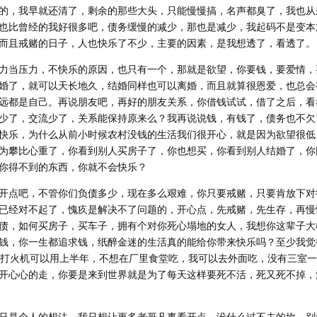
的，我早就还清了，剩余的那些大头，只能慢慢搞，名声都臭了，我也从
也比曾经的我好很多吧，债务缓慢的减少，那也是减少，我起码不是变本
而且戒赌的日子，人也快乐了不少，主要的因素，是我想透了，看透了。
力当压力，不快乐的原因，也只有一个，那就是欲望，你要钱，要爱情，
婚了，就可以天长地久，结婚同样也可以离婚，而且就算很恩爱，也总会
远都是自己。再说朋友吧，再好的朋友关系，你借钱试试，借了之后，看
少了，交流少了，关系能保持原来么？我再说说钱，有钱了，债务也不欠
快乐，为什么从前小时候农村没钱的生活我们很开心，就是因为欲望很低
为攀比心重了，你看到别人买房子了，你也想买，你看到别人结婚了，你
你得不到的东西，你就不会快乐？
开点吧，不管你们负债多少，现在多么艰难，你只要戒赌，只要肯放下对
已经对不起了，愧疚是解决不了问题的，开心点，先戒赌，先生存，再慢
债，如何买房子，买车子，拥有个对你死心塌地的女人，我想你这辈子大
钱，你一生都追求钱，纸醉金迷的生活真的能给你带来快乐吗？至少我觉
的打火机可以用上半年，不想在厂里食堂吃，我可以去外面吃，没有三室
开心心的走，你要是来到世界就是为了每天这样要死不活，死又死不掉，
只是个人的想法，我只想让更多老哥凡事看开点，没什么过不去的坎，别