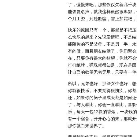
了，慢慢来吧，那些仅仅欠着几千块
能恢复名声，就我这样虽然很卑鄙，
个月工资，到处欺骗，雪上加霜吧，
快乐的原因只有一个，那就是不把压
么快乐的起来？先说爱情吧，不是结
能陪你的不是父母，不是另一半，永
有的做，而且朋友结婚了，你们聚会
在，只要你有很大的欲望，你就不会
打打纸牌，弹珠就很知足，现在是因
让自己的欲望无穷无尽，只要有一件
所以，兄弟也好，那些女生也好，想
你就很快乐。不要觉得很愧疚，你都
还，如果你的脑子里成天都是如何还
了，与人攀比，你会一直攀比，喜欢
乐，每天一包12块的香烟，一块钱
有一个宿舍，开开心心的来，那就开
那你就白来世界了。
要是我说的不对，老哥们不要喷我，