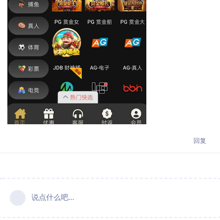
回复
说点什么吧...