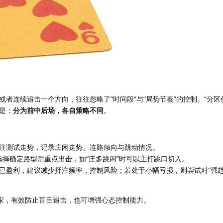
者连续追击一个方向，往往忽略了“时间段”与“局势节奏”的控制。“分区
是：
分为前中后场，各自策略不同
。
注测试走势，记录庄闲走势、连路倾向与跳动情况。
选择确定路型后重点出击，如“庄多跳闲”时可以主打跳口切入。
已盈利，建议减少押注频率，控制风险；若处于小幅亏损，则尝试对“强趋
玩家，有效防止盲目追击，也可增强心态控制能力。