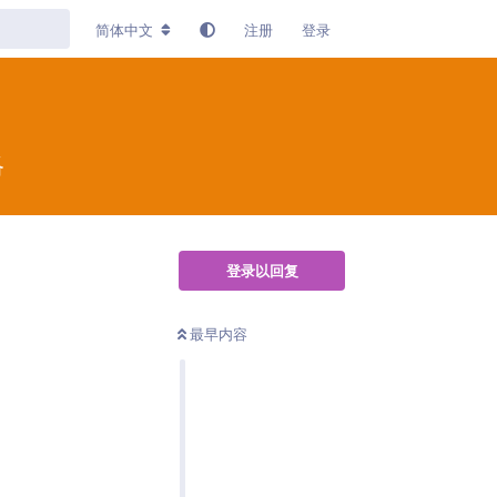
简体中文
注册
登录
略
登录以回复
最早内容