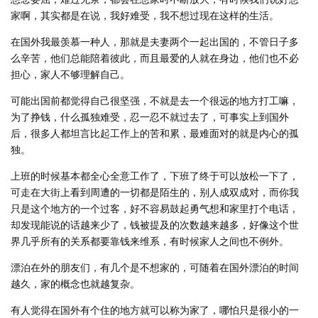
家啊，其实都是在说，我好难受，我不想过现在这样的生活。
在国外我最羡慕一种人，那就是夫妻两个一起出国的，不管日子多
么辛苦，他们总能陪着彼此，而且最爱的人就在身边，他们也不必
担心，家人不够理解自己。
可能出国前都觉得自己很坚强，不就是去一个很远的地方打工嘛，
为了挣钱，什么孤独难受，忍一忍不就过去了，可事实上到国外
后，很多人都坦言比起工作上的苦和累，最难面对的就是内心的孤
独。
上班的时候基本都全心全意工作了，下班了终于可以放松一下了，
可走在大街上看到周遭的一切都是陌生的，别人成双成对，而你我
只是这个地方的一个过客，好不容易鼓起勇气想和家里打个电话，
却发现能说的话越来少了，钱被提及的次数越来越多，好像这个世
界几乎所有的关系都要靠钱来维系，有时候家人之间也不例外。
漂泊在外的朋友们，有几个是不想家的，可随着在国外漂泊的时间
越久，家的概念也就越复杂。
有人觉得在国外有个住的地方就可以称为家了，哪怕只是很小的一