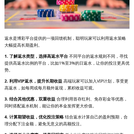
返水是博彩平台提供的一项回馈机制，聪明玩家可以利用返水策略
大幅提高长期盈利。
1. 了解返水类型，选择高返水平台
不同平台的返水规则不同，寻找
提供高返水比例的平台，比如1%至3%的日返水，让你的投注更具优
势。
2. 利用VIP返水，提升长期收益
高端玩家可以加入VIP计划，享受更
高返水，如每周或每月额外返现，累积收益可观。
3. 结合其他优惠，双重收益
合理利用首存红利、免存彩金等优惠，
同时搭配返水机制，能让你的本金发挥更大价值。
4. 计算期望收益，优化投注策略
结合返水计算自己的盈利预期，合
理分配下注金额，避免无意义的高额投注。