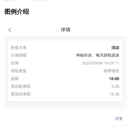
图例介绍
回复