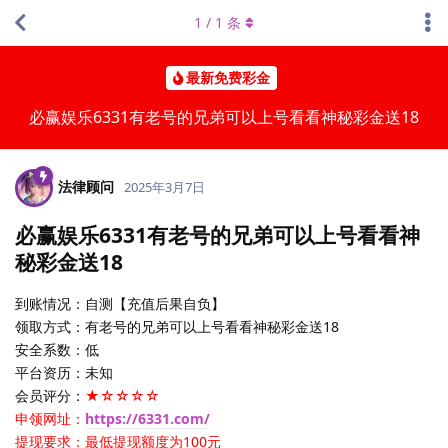
1
/
1
条
最新免费彩金
必赢娱乐6331有老号的兄弟可以上号看看神秘彩金送18
法律顾问
2025年3月7日
必赢娱乐6331有老号的兄弟可以上号看看神
秘彩金送18
到账情况：自测【充值后果自负】
领取方式：有老号的兄弟可以上号看看神秘彩金送18
安全系数：低
平台资历：未知
会员评分：
★☆☆☆☆
申领网址：
https://6331.com/
提现要求：最低提现额度为100元