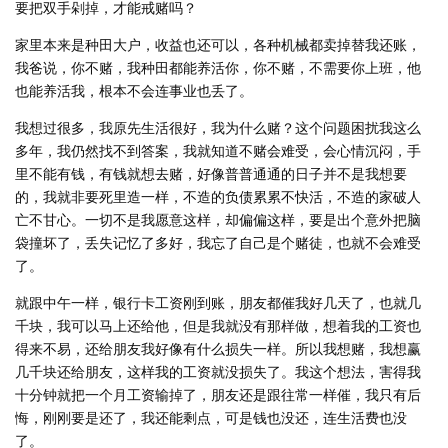
要把双手剁掉，才能戒赌吗？
家里本来是种田大户，收益也还可以，各种机械都卖掉替我还账，
我爸说，你不赌，我种田都能养活你，你不赌，不需要你上班，他
也能养活我，根本不会连事业也丢了。
我想过很多，我原先生活很好，我为什么赌？这个问题困扰我这么
多年，我仍然找不到答案，我就知道不赌会难受，会心情沉闷，手
里不能有钱，有钱就想去赌，好像普普通通的日子并不是我想要
的，我就非要死里造一样，不造的负债累累不快活，不造的家破人
亡不甘心。一切不是我愿意这样，却偏偏这样，要是出个意外把脑
袋撞坏了，丢失记忆了多好，我忘了自己是个赌徒，也就不会难受
了。
就跟中午一样，银行卡工资刚到账，朋友都催我好几天了，也就几
千块，我可以马上还给他，但是我就没有那样做，想着我的工资也
得来不易，还给朋友我好像有什么损失一样。所以我想赌，我想赢
几千块还给朋友，这样我的工资就没损失了。我这个想法，害得我
十分钟就把一个月工资输掉了，朋友还是跟往常一样催，我只有后
悔，刚刚要是还了，我还能剩点，可是钱也没还，连生活费也没
了。