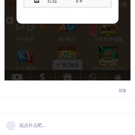
回复
说点什么吧...