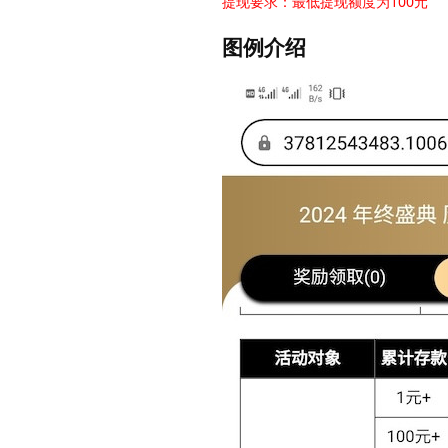
提现要求：最低提现额度为100元
图例介绍