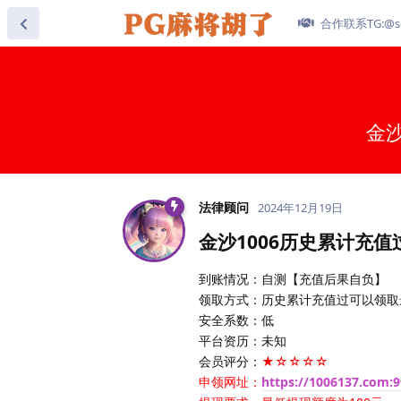
合作联系TG:@se
金
法律顾问
2024年12月19日
金沙1006历史累计充
到账情况：自测【充值后果自负】
领取方式：历史累计充值过可以领取
安全系数：低
平台资历：未知
会员评分：
★☆☆☆☆
申领网址：
https://1006137.com:9