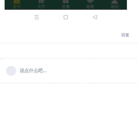
回复
说点什么吧...