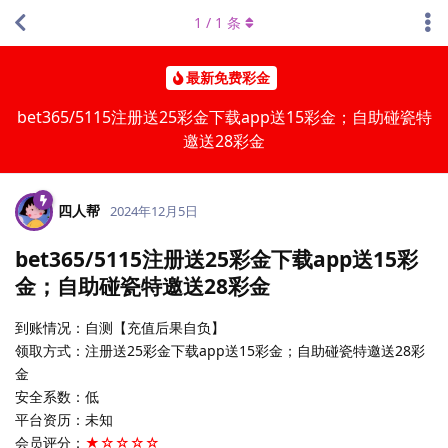
1
/
1
条
最新免费彩金
bet365/5115注册送25彩金下载app送15彩金；自助碰瓷特
邀送28彩金
四人帮
2024年12月5日
bet365/5115注册送25彩金下载app送15彩
金；自助碰瓷特邀送28彩金
到账情况：自测【充值后果自负】
领取方式：注册送25彩金下载app送15彩金；自助碰瓷特邀送28彩
金
安全系数：低
平台资历：未知
会员评分：
★☆☆☆☆